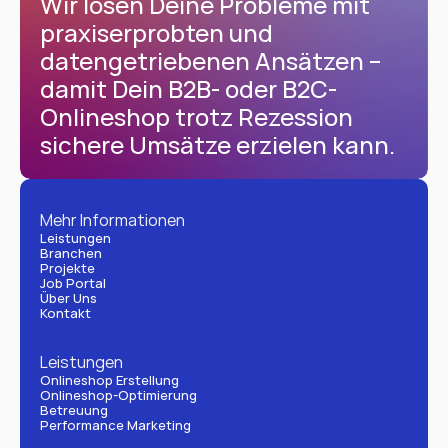
Wir lösen Deine Probleme mit 
praxiserprobten und 
datengetriebenen Ansätzen – 
damit Dein B2B- oder B2C-
Onlineshop trotz Rezession 
sichere Umsätze erzielen kann.
Mehr Informationen
Leistungen
Branchen
Projekte
Job Portal
Über Uns
Kontakt
Leistungen
Onlineshop Erstellung
Onlineshop-Optimierung
Betreuung
Performance Marketing