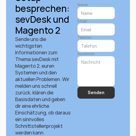
besprechen: 
Name
sevDesk und 
Email
Magento 2
Telefon
Sende uns die 
wichtigsten 
Informationen zum 
Nachricht
Thema sevDesk mit 
Magento 2, euren 
Systemen und den 
aktuellen Problemen. Wir 
melden uns schnell 
zurück, klären die 
Senden
Basisdaten und geben 
dir eine ehrliche 
Einschätzung, ob daraus 
ein sinnvolles 
Schnittstellenprojekt 
werden kann.