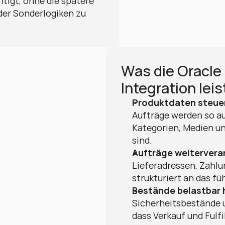
igt, ohne die spätere 
er Sonderlogiken zu 
Was die Oracle
Integration lei
Produktdaten steue
Aufträge werden so auf
Kategorien, Medien und
sind.
Aufträge weitervera
Lieferadressen, Zahl
strukturiert an das f
Bestände belastbar 
Sicherheitsbestände 
dass Verkauf und Fulf