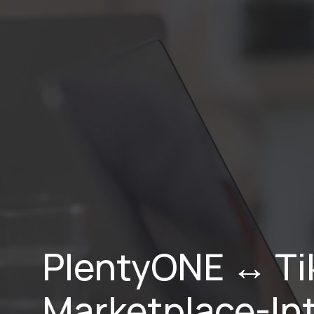
Home
Lei
PlentyONE ↔ Tik
Marketplace-Int