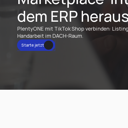
dem ERP herau
PlentyONE mit TikTok Shop verbinden: Listings
Handarbeit im DACH-Raum.
tzt
Starte jetzt