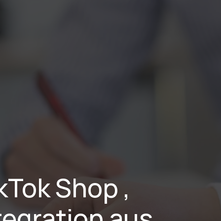
stungen
Branchen
Projekte
Blog
Karriere
Über Uns
Tok Shop , 
egration aus 