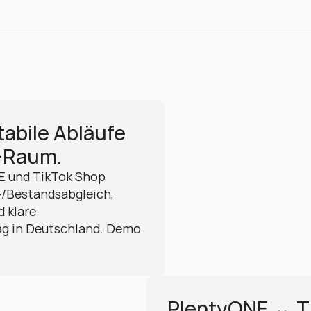
abile Abläufe 
-Raum.
 und TikTok Shop 
-/Bestandsabgleich, 
 klare 
ag in Deutschland. Demo 
PlentyONE ↔ Ti