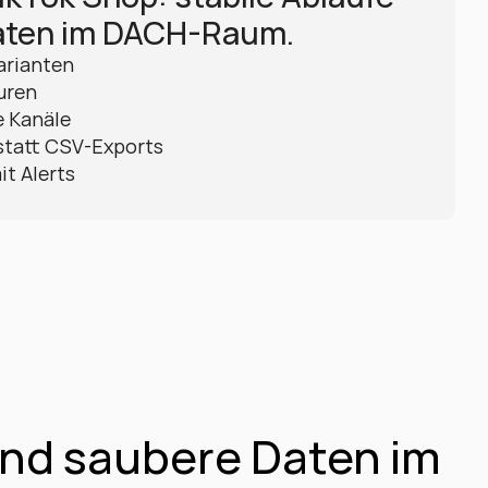
aten im DACH-Raum.
arianten
uren
e Kanäle
statt CSV-Exports
it Alerts
nd saubere Daten im 