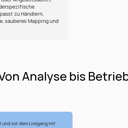
derspezifische 
passt zu Händlern, 
se, sauberes Mapping und 
Von Analyse bis Betrie
 und vor dem Livegang mit 