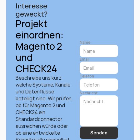
Interesse 
geweckt?
Projekt 
einordnen: 
Magento 2 
Name
und 
Email
CHECK24
Telefon
Beschreibe uns kurz, 
welche Systeme, Kanäle 
und Datenflüsse 
Nachricht
beteiligt sind. Wir prüfen, 
ob für Magento 2 und 
CHECK24 ein 
Standardconnector 
ausreichen würde oder 
ob eine entwickelte 
Senden
Schnittstelle sinnvoll ist. 