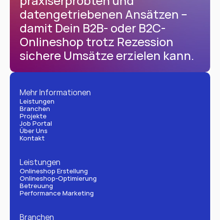
praxiserprobten und 
datengetriebenen Ansätzen – 
damit Dein B2B- oder B2C-
Onlineshop trotz Rezession 
sichere Umsätze erzielen kann.
Mehr Informationen
Leistungen
Branchen
Projekte
Job Portal
Über Uns
Kontakt
Leistungen
Onlineshop Erstellung
Onlineshop-Optimierung
Betreuung
Performance Marketing
Branchen