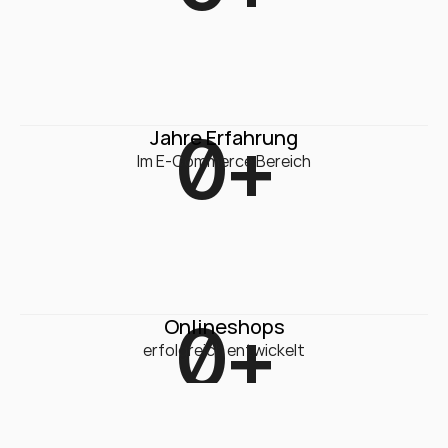
0
+
Jahre Erfahrung
Im E-Commerce Bereich
0
+
Onlineshops
erfolgreich entwickelt