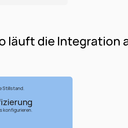
o läuft die Integration 
 Stillstand.
izierung
 konfigurieren.