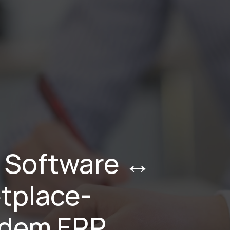
stungen
Branchen
Projekte
Blog
Karriere
Über Uns
 Software ↔ 
tplace-
 dem ERP 