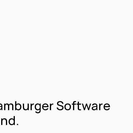
amburger Software 
and.