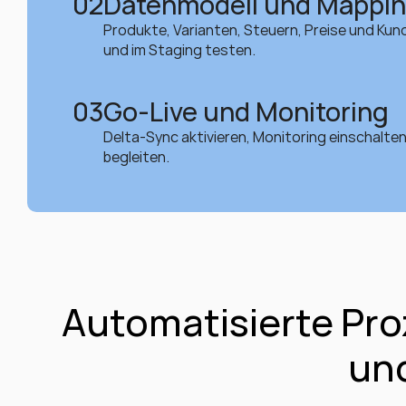
02
Datenmodell und Mappi
Produkte, Varianten, Steuern, Preise und Kun
und im Staging testen.
03
Go-Live und Monitoring
Delta-Sync aktivieren, Monitoring einschalte
begleiten.
Automatisierte Pro
und