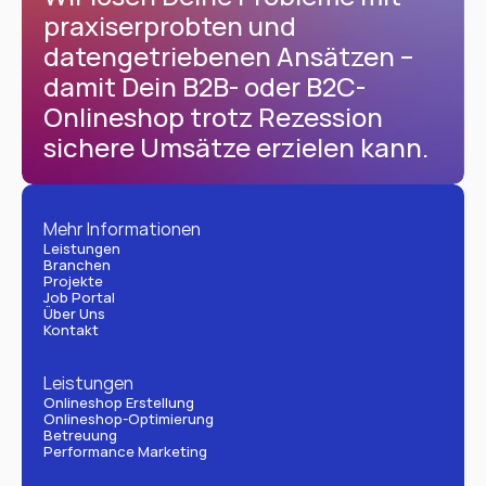
praxiserprobten und 
datengetriebenen Ansätzen – 
damit Dein B2B- oder B2C-
Onlineshop trotz Rezession 
sichere Umsätze erzielen kann.
Mehr Informationen
Leistungen
Branchen
Projekte
Job Portal
Über Uns
Kontakt
Leistungen
Onlineshop Erstellung
Onlineshop-Optimierung
Betreuung
Performance Marketing