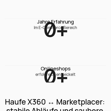
0
+
Jahre Erfahrung
Im E-Commerce Bereich
0
+
Onlineshops
erfolgreich entwickelt
Haufe X360 ↔ Marketplacer: 
stabile Abläufe und saubere 