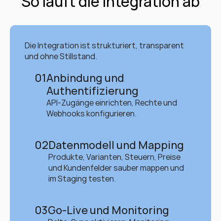
So läuft die Integration ab
Die Integration ist strukturiert, transparent 
und ohne Stillstand.
01
Anbindung und 
Authentifizierung
API-Zugänge einrichten, Rechte und 
Webhooks konfigurieren.
02
Datenmodell und Mapping
Produkte, Varianten, Steuern, Preise 
und Kundenfelder sauber mappen und 
im Staging testen.
03
Go-Live und Monitoring