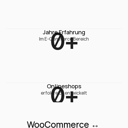
0
+
Jahre Erfahrung
Im E-Commerce Bereich
0
+
Onlineshops
erfolgreich entwickelt
WooCommerce ↔ 