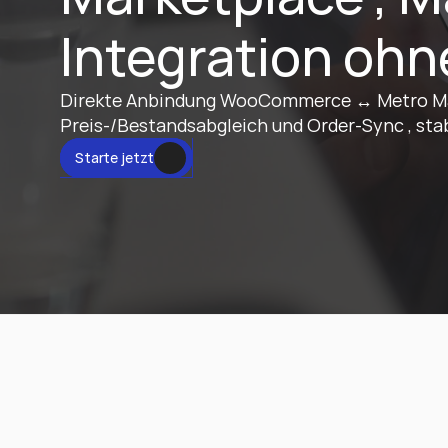
Integration ohn
Direkte Anbindung WooCommerce ↔ Metro Mar
Preis-/Bestandsabgleich und Order-Sync , sta
tzt
Starte jetzt