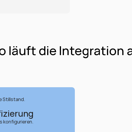
o läuft die Integration 
 Stillstand.
izierung
 konfigurieren.