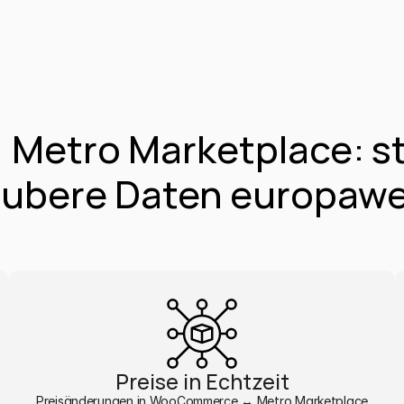
tro Marketplace: stab
ubere Daten europawe
Preise in Echtzeit
Preisänderungen in WooCommerce ↔ Metro Marketplace 