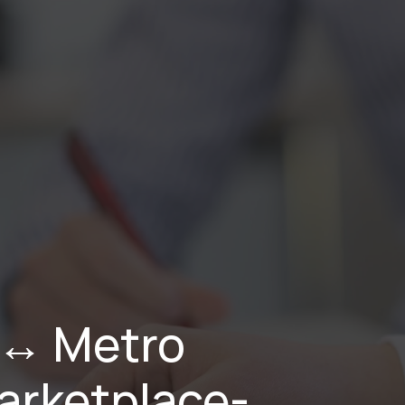
Leistungen
Branchen
Projekte
Karriere
Über Uns
 Metro 
arketplace-