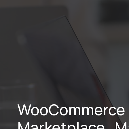
Home
WooCommerce ↔
Marketplace , M