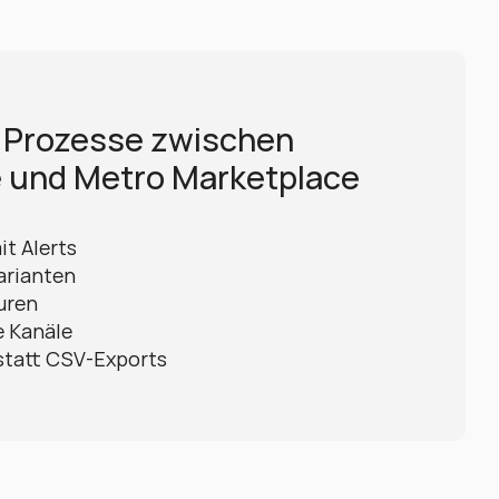
 Prozesse zwischen 
nd Metro Marketplace 
it Alerts
arianten
uren
e Kanäle
statt CSV-Exports