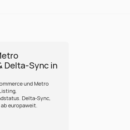
tro 
 Delta-Sync in 
Commerce und Metro 
sting, 
dstatus. Delta-Sync, 
 ab europaweit. 