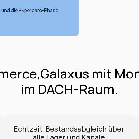
n und die Hypercare-Phase 
rce,Galaxus mit Monit
im DACH-Raum.
Echtzeit-Bestandsabgleich über 
alle Lager und Kanäle.