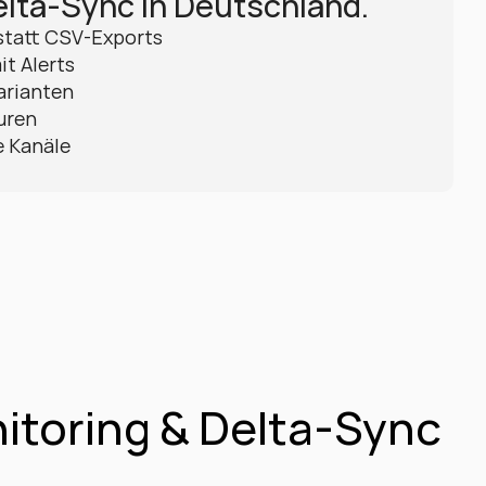
elta-Sync in Deutschland.
statt CSV-Exports
it Alerts
arianten
uren
e Kanäle
oring & Delta-Sync 