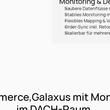
Monitoring & D
Saubere Datenflüsse 
Stabiles Monitoring m
Flexibles Mapping & V
Order-Sync inkl. Reto
Skalierbar für mehrer
rce,Galaxus mit Monit
im DACH-Raum.