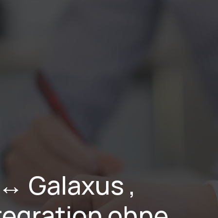
stungen
Branchen
Projekte
Blog
Karriere
Über Uns
 Galaxus , 
egration ohne 