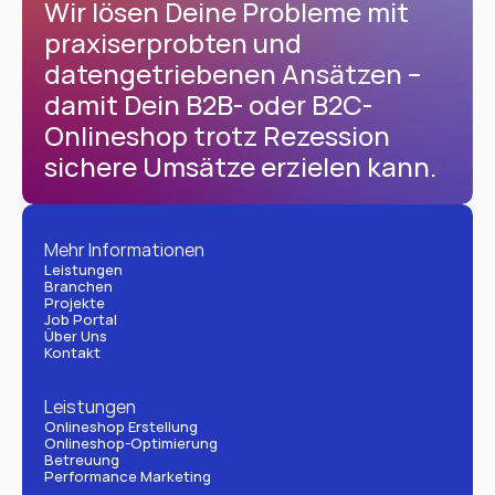
Wir lösen Deine Probleme mit 
praxiserprobten und 
datengetriebenen Ansätzen – 
damit Dein B2B- oder B2C-
Onlineshop trotz Rezession 
sichere Umsätze erzielen kann.
Mehr Informationen
Leistungen
Branchen
Projekte
Job Portal
Über Uns
Kontakt
Leistungen
Onlineshop Erstellung
Onlineshop-Optimierung
Betreuung
Performance Marketing