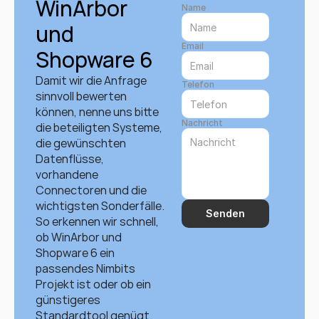
WinArbor 
Name
und 
Email
Shopware 6
Damit wir die Anfrage 
Telefon
sinnvoll bewerten 
können, nenne uns bitte 
Nachricht
die beteiligten Systeme, 
die gewünschten 
Datenflüsse, 
vorhandene 
Connectoren und die 
wichtigsten Sonderfälle. 
Senden
So erkennen wir schnell, 
ob WinArbor und 
Shopware 6 ein 
passendes Nimbits 
Projekt ist oder ob ein 
günstigeres 
Standardtool genügt.