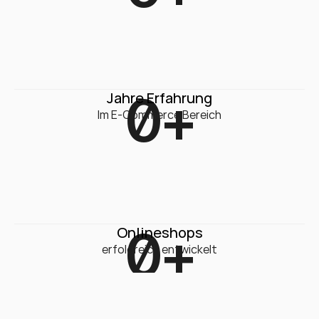
0
+
Jahre Erfahrung
Im E-Commerce Bereich
0
+
Onlineshops
erfolgreich entwickelt