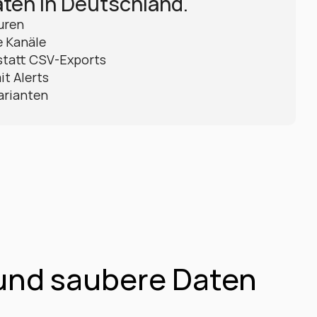
ten in Deutschland.
uren
e Kanäle
statt CSV-Exports
it Alerts
arianten
und saubere Daten 