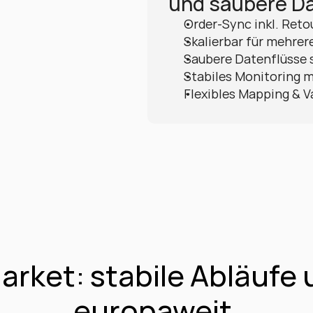
und saubere Da
Order-Sync inkl. Reto
Skalierbar für mehrer
Saubere Datenflüsse 
Stabiles Monitoring m
Flexibles Mapping & V
rket: stabile Abläufe 
europaweit.