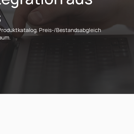
s
roduktkatalog, Preis-/Bestandsabgleich 
aum.