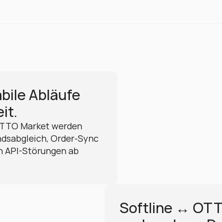
ile Abläufe 
it.
TTO Market werden 
andsabgleich, Order-Sync 
n API-Störungen ab 
Softline ↔ OTTO