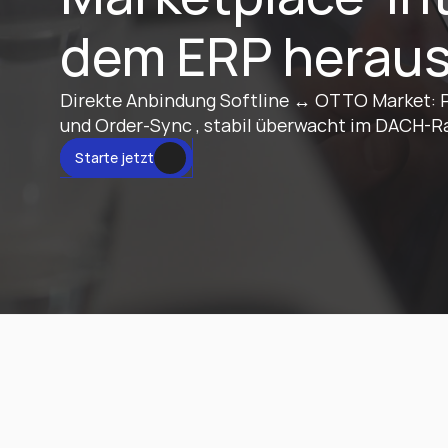
dem ERP herau
Direkte Anbindung Softline ↔ OTTO Market: P
und Order-Sync , stabil überwacht im DACH-R
tzt
Starte jetzt