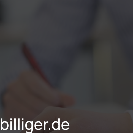
stungen
Branchen
Projekte
Blog
Karriere
Über Uns
illiger.de 