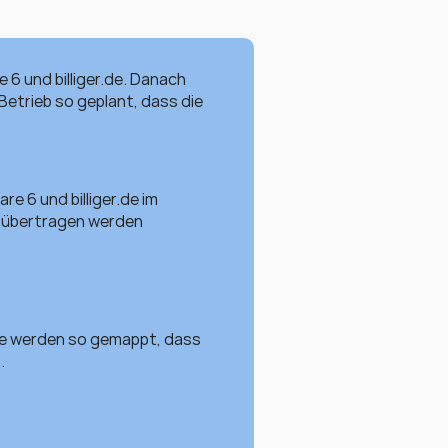
 und billiger.de. Danach 
trieb so geplant, dass die 
 6 und billiger.de im 
 übertragen werden 
e werden so gemappt, dass 
.