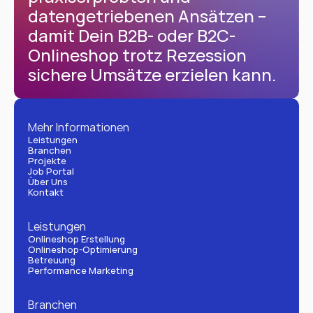
datengetriebenen Ansätzen – 
damit Dein B2B- oder B2C-
Onlineshop trotz Rezession 
sichere Umsätze erzielen kann.
Mehr Informationen
Leistungen
Branchen
Projekte
Job Portal
Über Uns
Kontakt
Leistungen
Onlineshop Erstellung
Onlineshop-Optimierung
Betreuung
Performance Marketing
Branchen