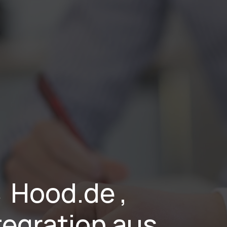
Leistungen
Branchen
Projekte
Karriere
Über Uns
Hood.de , 
egration aus 