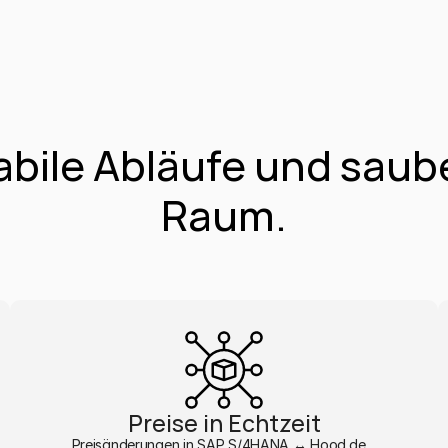
abile Abläufe und saub
Raum.
Preise in Echtzeit
Preisänderungen in SAP S/4HANA ↔ Hood.de , 