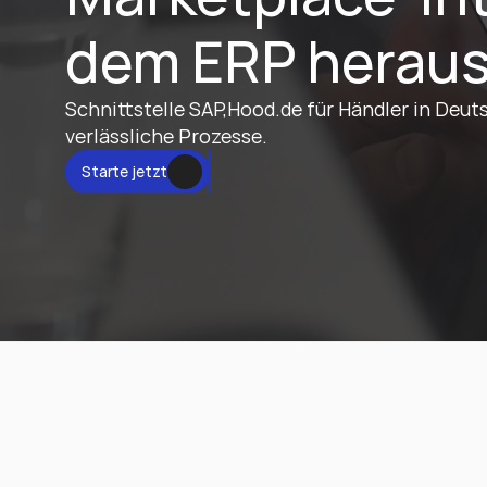
dem ERP herau
Schnittstelle SAP,Hood.de für Händler in Deuts
verlässliche Prozesse.
tzt
Starte jetzt