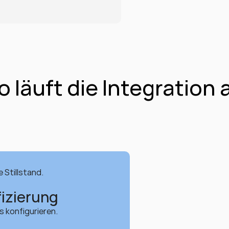
o läuft die Integration 
 Stillstand.
izierung
 konfigurieren.