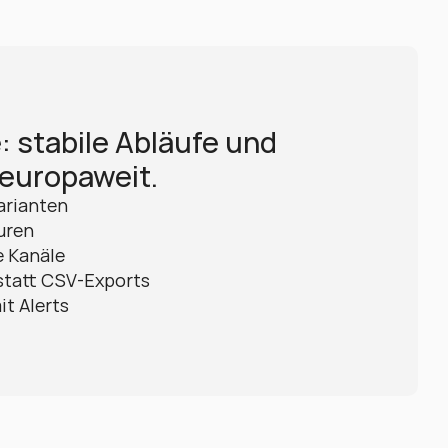
 stabile Abläufe und 
europaweit.
arianten
uren
e Kanäle
statt CSV-Exports
it Alerts