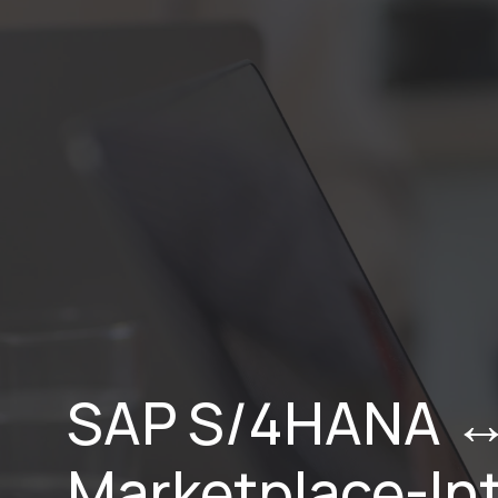
Home
SAP S/4HANA ↔ 
Marketplace-Int