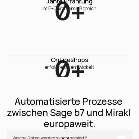
0
+
Jahre Erfahrung
Im E-Commerce Bereich
0
+
Onlineshops
erfolgreich entwickelt
Automatisierte Prozesse 
zwischen Sage b7 und Mirakl 
europaweit.
Welche Daten werden synchronisiert?