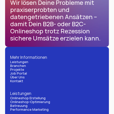
Wir lösen Deine Probleme mit 
praxiserprobten und 
datengetriebenen Ansätzen – 
damit Dein B2B- oder B2C-
Onlineshop trotz Rezession 
sichere Umsätze erzielen kann.
Mehr Informationen
Leistungen
Branchen
Projekte
Job Portal
Über Uns
Kontakt
Leistungen
Onlineshop Erstellung
Onlineshop-Optimierung
Betreuung
Performance Marketing