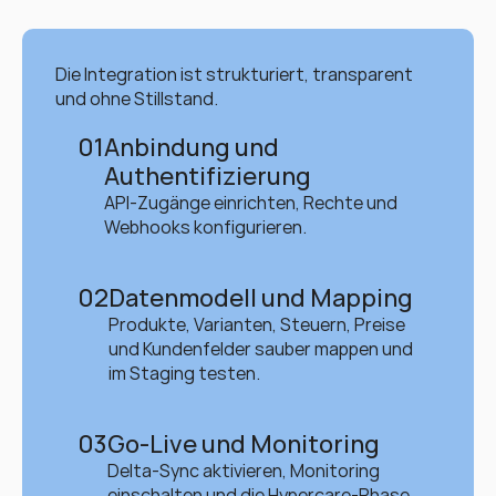
Die Integration ist strukturiert, transparent 
und ohne Stillstand.
01
Anbindung und 
Authentifizierung
API-Zugänge einrichten, Rechte und 
Webhooks konfigurieren.
02
Datenmodell und Mapping
Produkte, Varianten, Steuern, Preise 
und Kundenfelder sauber mappen und 
im Staging testen.
03
Go-Live und Monitoring
Delta-Sync aktivieren, Monitoring 
einschalten und die Hypercare-Phase 