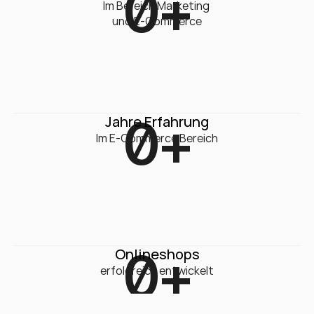
0
+
Im Bereich Marketing 

und E-Commerce
0
+
Jahre Erfahrung
Im E-Commerce Bereich
0
+
Onlineshops
erfolgreich entwickelt