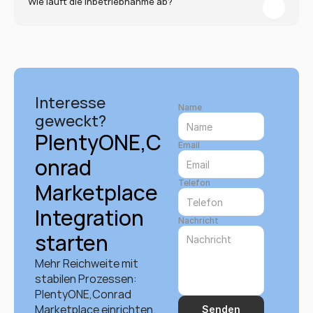
Wie läuft die Inbetriebnahme ab?
Interesse 
Name
geweckt?
PlentyONE,C
Email
onrad 
Telefon
Marketplace 
Integration 
Nachricht
starten
Mehr Reichweite mit 
stabilen Prozessen: 
PlentyONE,Conrad 
Marketplace einrichten. 
Senden