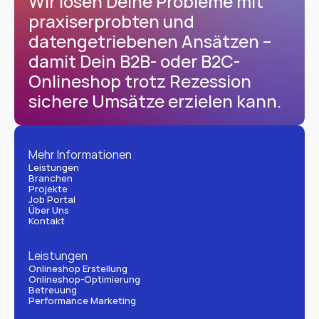
Wir lösen Deine Probleme mit 
praxiserprobten und 
datengetriebenen Ansätzen – 
damit Dein B2B- oder B2C-
Onlineshop trotz Rezession 
sichere Umsätze erzielen kann.
Mehr Informationen
Leistungen
Branchen
Projekte
Job Portal
Über Uns
Kontakt
Leistungen
Onlineshop Erstellung
Onlineshop-Optimierung
Betreuung
Performance Marketing