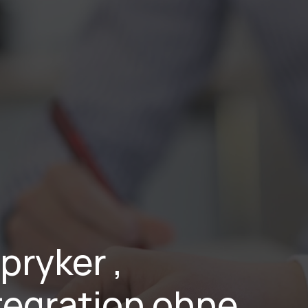
stungen
Branchen
Projekte
Blog
Karriere
Über Uns
ryker , 
egration ohne 