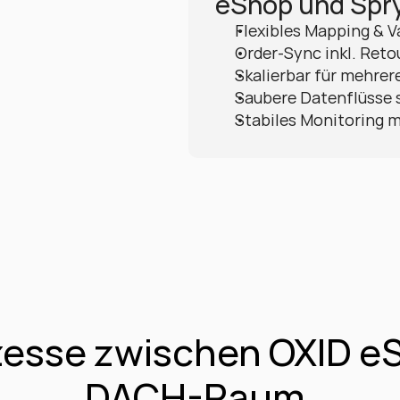
eShop und Spry
Flexibles Mapping & V
Order-Sync inkl. Reto
Skalierbar für mehrer
Saubere Datenflüsse 
Stabiles Monitoring m
zesse zwischen OXID eS
DACH-Raum.