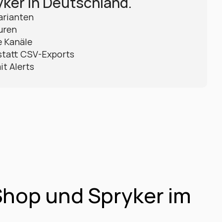
ker in Deutschland.
arianten
uren
e Kanäle
statt CSV-Exports
it Alerts
hop und Spryker im 