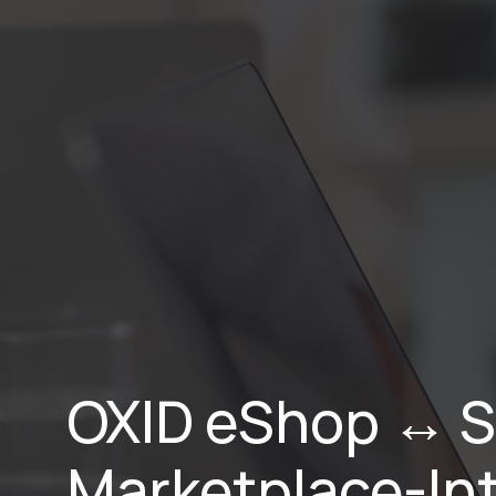
Home
Lei
OXID eShop ↔ Sp
Marketplace-Int