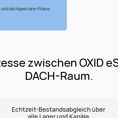
n und die Hypercare-Phase 
zesse zwischen OXID eS
DACH-Raum.
Echtzeit-Bestandsabgleich über 
alle Lager und Kanäle.