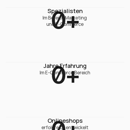
0
+
Spezialisten
Im Bereich Marketing 

und E-Commerce
0
+
Jahre Erfahrung
Im E-Commerce Bereich
0
+
Onlineshops
erfolgreich entwickelt