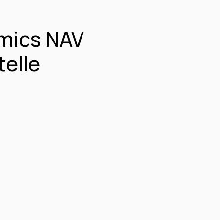
mics NAV 
elle