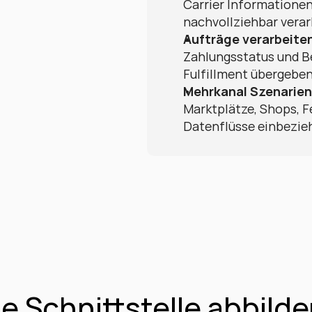
Carrier Informatione
nachvollziehbar verar
Aufträge verarbeite
Zahlungsstatus und B
Fulfillment übergeben
Mehrkanal Szenarien
Marktplätze, Shops, F
Datenflüsse einbezie
e Schnittstelle abbild