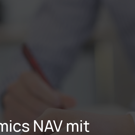
stungen
Branchen
Projekte
Blog
Karriere
Über Uns
ics NAV mit 