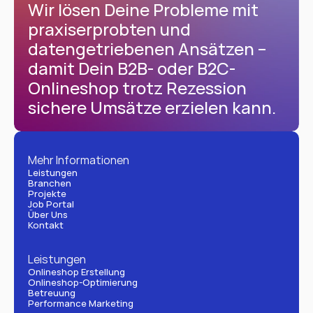
Wir lösen Deine Probleme mit 
praxiserprobten und 
datengetriebenen Ansätzen – 
damit Dein B2B- oder B2C-
Onlineshop trotz Rezession 
sichere Umsätze erzielen kann.
Mehr Informationen
Leistungen
Branchen
Projekte
Job Portal
Über Uns
Kontakt
Leistungen
Onlineshop Erstellung
Onlineshop-Optimierung
Betreuung
Performance Marketing