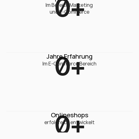
0
+
Im Bereich Marketing 

und E-Commerce
0
+
Jahre Erfahrung
Im E-Commerce Bereich
0
+
Onlineshops
erfolgreich entwickelt