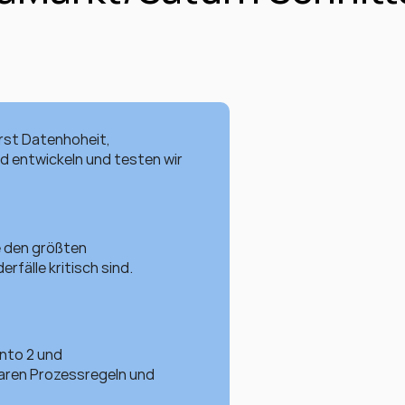
rst Datenhoheit, 
d entwickeln und testen wir 
 den größten 
fälle kritisch sind.
nto 2 und 
aren Prozessregeln und 