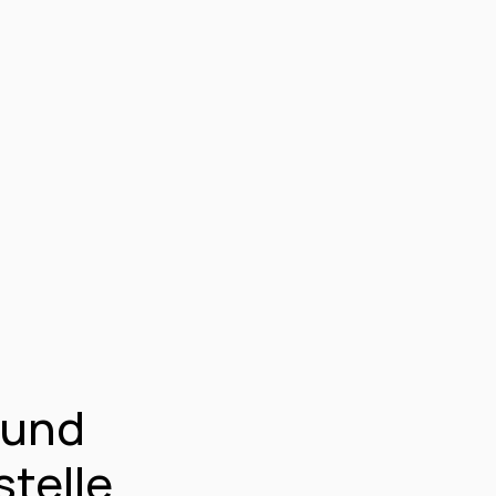
und 
telle