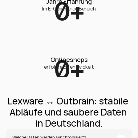
0
+
Jahre Erfahrung
Im E-Commerce Bereich
0
+
Onlineshops
erfolgreich entwickelt
Lexware ↔ Outbrain: stabile 
Abläufe und saubere Daten 
in Deutschland.
Welche Daten werden synchronisiert?