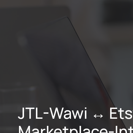
Home
Lei
JTL-Wawi ↔ Etsy
Marketplace-Int