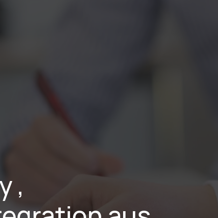
stungen
Branchen
Projekte
Blog
Karriere
Über Uns
 , 
egration aus 