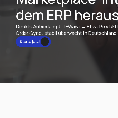
dem ERP herau
Direkte Anbindung JTL-Wawi ↔ Etsy: Produktk
Order-Sync , stabil überwacht in Deutschland.
tzt
Starte jetzt