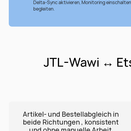
Delta-Sync aktivieren, Monitoring einschalte
begleiten.
JTL-Wawi ↔ Ets
Artikel- und Bestellabgleich in 
beide Richtungen , konsistent 
und ohne manuelle Arbeit.