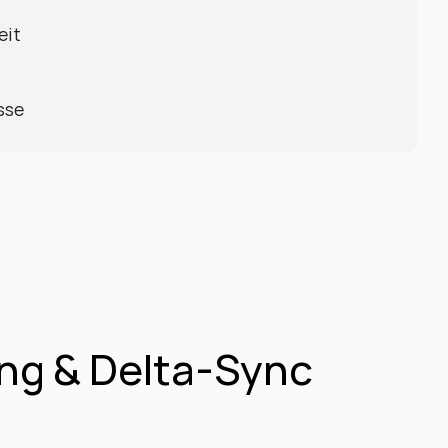
eit
sse
ng & Delta-Sync 