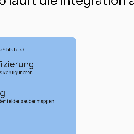
o läuft die Integration 
 Stillstand.
izierung
 konfigurieren.
ng
denfelder sauber mappen 