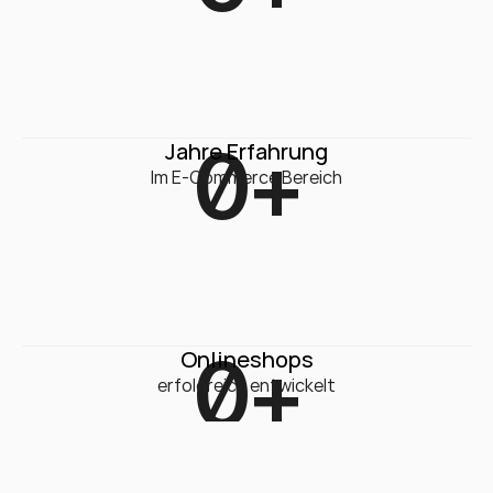
0
+
Jahre Erfahrung
Im E-Commerce Bereich
0
+
Onlineshops
erfolgreich entwickelt