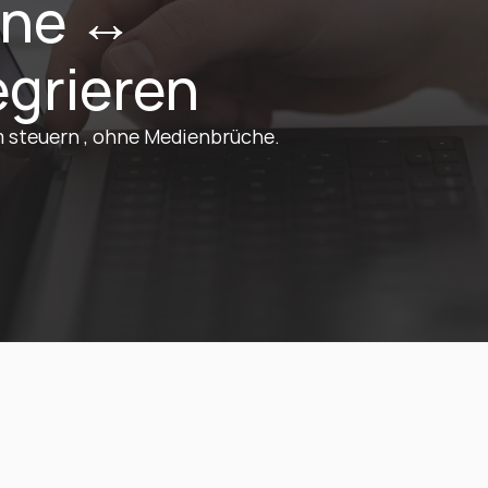
ine ↔ 
egrieren
m steuern , ohne Medienbrüche.