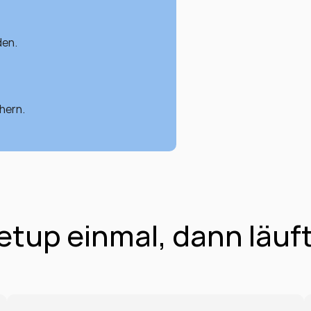
den.
hern.
etup einmal, dann läuft