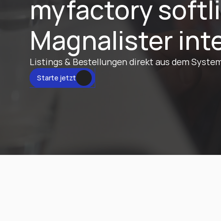
myfactory softl
Magnalister int
Listings & Bestellungen direkt aus dem Syste
tzt
Starte jetzt