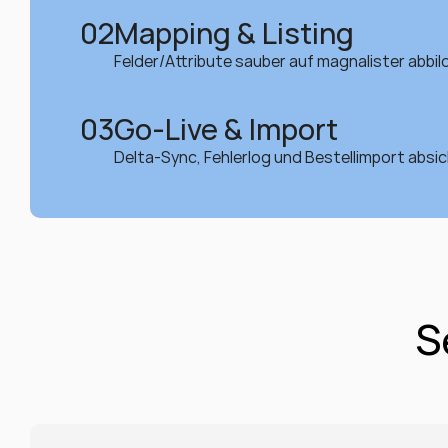
02
Mapping & Listing
Felder/Attribute sauber auf magnalister abbil
03
Go-Live & Import
Delta-Sync, Fehlerlog und Bestellimport absic
S