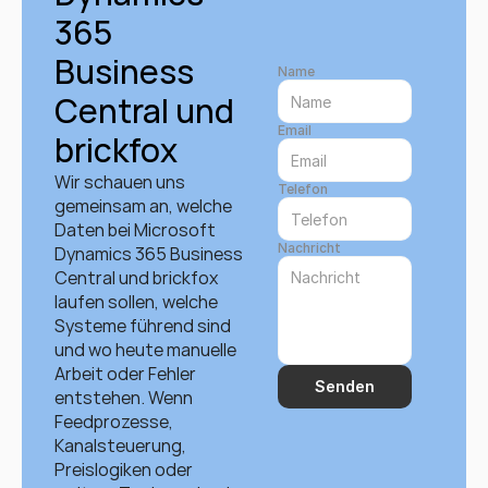
365 
Business 
Name
Central und 
Email
brickfox
Wir schauen uns 
Telefon
gemeinsam an, welche 
Daten bei Microsoft 
Nachricht
Dynamics 365 Business 
Central und brickfox 
laufen sollen, welche 
Systeme führend sind 
und wo heute manuelle 
Arbeit oder Fehler 
Senden
entstehen. Wenn 
Feedprozesse, 
Kanalsteuerung, 
Preislogiken oder 