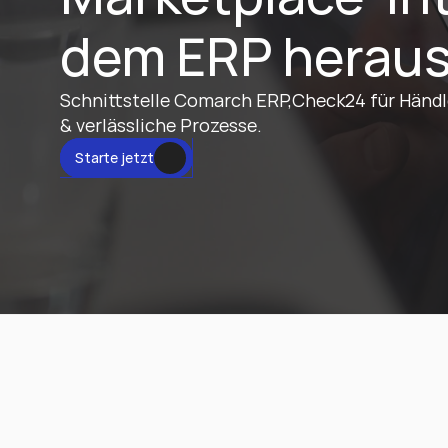
dem ERP herau
Schnittstelle Comarch ERP,Check24 für Händler
& verlässliche Prozesse.
tzt
Starte jetzt