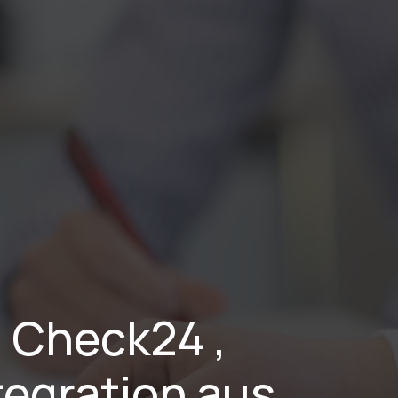
stungen
Branchen
Projekte
Blog
Karriere
Über Uns
Check24 , 
egration aus 