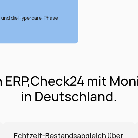
n und die Hypercare-Phase 
ERP,Check24 mit Monit
in Deutschland.
Echtzeit-Bestandsabgleich über 