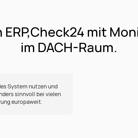
ERP,Check24 mit Monit
im DACH-Raum.
des System nutzen und 
ers sinnvoll bei vielen 
rung europaweit.